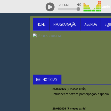
VOLUME
Tocando a
HOME
PROGRAMAÇÃO
AGENDA
EQU
NOTÍCIAS
25/02/2026 (6 meses atrás)
Influencers fazem participação especial 
29/01/2026 (7 meses atrás)