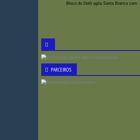
Bloco do Dotô agita Santa Branca com 
PARCEIROS