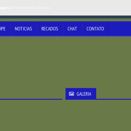
gora:
Transmitindo Ao Vivo
IPE
NOTICIAS
RECADOS
CHAT
CONTATO
GALERIA
na rádio SB 106 FM