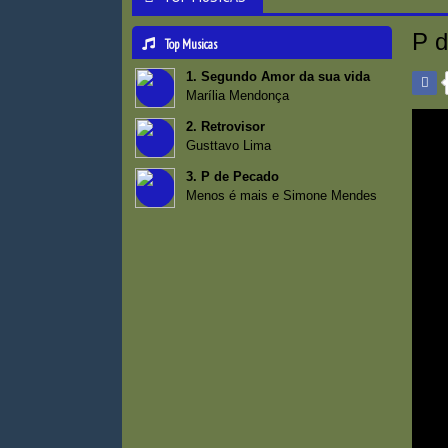
P d
Top Musicas
1. Segundo Amor da sua vida
Marília Mendonça
2. Retrovisor
Gusttavo Lima
3. P de Pecado
Menos é mais e Simone Mendes